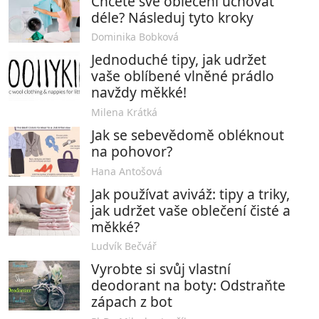
Chcete své oblečení uchovat
déle? Následuj tyto kroky
Dominika Bobková
Jednoduché tipy, jak udržet
vaše oblíbené vlněné prádlo
navždy měkké!
Milena Krátká
Jak se sebevědomě obléknout
na pohovor?
Hana Antošová
Jak používat aviváž: tipy a triky,
jak udržet vaše oblečení čisté a
měkké?
Ludvík Bečvář
Vyrobte si svůj vlastní
deodorant na boty: Odstraňte
zápach z bot