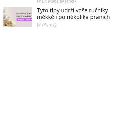
PhDr. Miloslav Jančík
Tyto tipy udrží vaše ručníky
měkké i po několika praních
Ján Syrový