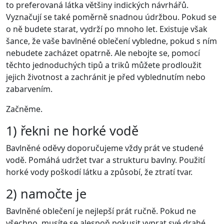
to preferovaná látka většiny indických návrhářů.
Vyznačují se také poměrně snadnou údržbou. Pokud se
o ně budete starat, vydrží po mnoho let. Existuje však
šance, že vaše bavlněné oblečení vybledne, pokud s ním
nebudete zacházet opatrně. Ale nebojte se, pomocí
těchto jednoduchých tipů a triků můžete prodloužit
jejich životnost a zachránit je před vyblednutím nebo
zabarvením.
Začněme.
1) řekni ne horké vodě
Bavlněné oděvy doporučujeme vždy prát ve studené
vodě. Pomáhá udržet tvar a strukturu bavlny. Použití
horké vody poškodí látku a způsobí, že ztratí tvar.
2) namočte je
Bavlněné oblečení je nejlepší prát ručně. Pokud ne
všechno, musíte se alespoň pokusit vyprat své drahé