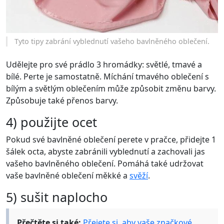
Tyto tipy zabrání vyblednutí vašeho bavlněného oblečení.
Udělejte pro své prádlo 3 hromádky: světlé, tmavé a
bílé. Perte je samostatně. Míchání tmavého oblečení s
bílým a světlým oblečením může způsobit změnu barvy.
Způsobuje také přenos barvy.
4) použijte ocet
Pokud své bavlněné oblečení perete v pračce, přidejte 1
šálek octa, abyste zabránili vyblednutí a zachovali jas
vašeho bavlněného oblečení. Pomáhá také udržovat
vaše bavlněné oblečení měkké a
svěží
.
5) sušit naplocho
Přečtěte si také:
Přejete si, aby vaše značkové