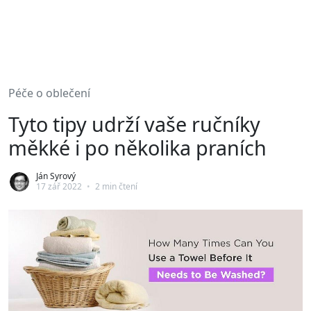
Péče o oblečení
Tyto tipy udrží vaše ručníky
měkké i po několika praních
Ján Syrový
17 zář 2022
•
2 min čtení