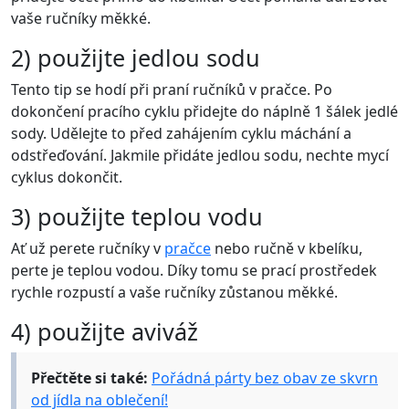
vaše ručníky měkké.
2) použijte jedlou sodu
Tento tip se hodí při praní ručníků v pračce. Po
dokončení pracího cyklu přidejte do náplně 1 šálek jedlé
sody. Udělejte to před zahájením cyklu máchání a
odstřeďování. Jakmile přidáte jedlou sodu, nechte mycí
cyklus dokončit.
3) použijte teplou vodu
Ať už perete ručníky v
pračce
nebo ručně v kbelíku,
perte je teplou vodou. Díky tomu se prací prostředek
rychle rozpustí a vaše ručníky zůstanou měkké.
4) použijte aviváž
Přečtěte si také:
Pořádná párty bez obav ze skvrn
od jídla na oblečení!