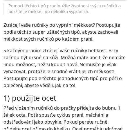
Pomocí těchto tipů prodloužíte životnost svých ručníků a
udržíte je měkké i po několika vypráních.
Ztrácejí vaše ručníky po vyprání měkkost? Postupujte
podle těchto super užitečných tipů, abyste zachovali
měkkost svých ručníků po každém praní.
S každým praním ztrácejí vaše ručníky hebkost. Brzy
začnou být drsné na kůži. Možná máte pocit, že nemáte
jinou možnost, než si koupit nové. Nemusíte je však
vyhazovat, protože je snadné vrátit jejich měkkost!
Postupujte podle těchto jednoduchých tipů pro péči o
oblečení, abyste věděli, jak na to!
1) použijte ocet
Před vložením ručníků do pračky přidejte do bubnu 1
šálek octa. Poté spusťte cyklus praní, máchání a
odstřeďování jako obvykle. Pokud perete ručně,
přidejte ocet přímo do kbelíku. Ocet pomáhá udržovat