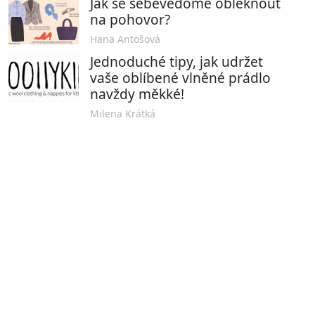
Jak se sebevědomě obléknout
na pohovor?
Hana Antošová
Jednoduché tipy, jak udržet
vaše oblíbené vlněné prádlo
navždy měkké!
Milena Krátká