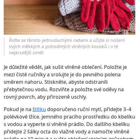
Řiďte se těmito jednoduchými radami a užijte si nošení
svých měkkých a pohodlných vlněných kousků i v té
nejkrutější zimě!
Je důležité vědět, jak sušit vlněné oblečení. Položte je
mezi čisté ručníky a srolujte je do pevného polena
směrem nahoru. Stiskněte, abyste odstranili
přebytečnou vodu. Rozviňte a položte své oděvy na
rovný povrch, aby přirozeně uschly.
Pokud je na
štítku
doporučeno ruční mytí, přidejte 3–4
polévkové lžíce. jemného pracího prostředku do kbelíku
s vodou a vyperte si vlněné prádlo. Do dalšího kbelíku
přidejte 2 šálky octa do vlažné vody a namočte vlněné
prádlo na 10 minut a sušte oblečení stejným způsobem,