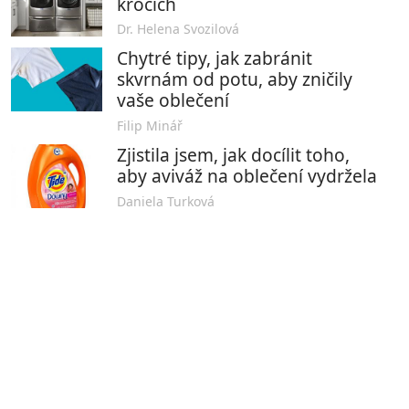
krocích
Dr. Helena Svozilová
Chytré tipy, jak zabránit
skvrnám od potu, aby zničily
vaše oblečení
Filip Minář
Zjistila jsem, jak docílit toho,
aby aviváž na oblečení vydržela
Daniela Turková