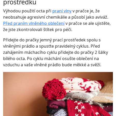
prostředku
Výhodou použití octa při
praní vlny
v pračce je, že
neobsahuje agresivní chemikálie a působí jako aviváž.
Před praním vlněného oblečení
v pračce se ale ujistěte,
že jste zkontrolovali štítek pro péči.
Přidejte do pračky jemný prací prostředek spolu s
vlněnými prádlo a spusťte pravidelný cyklus. Před
zahájením máchacího cyklu přidejte do pračky 2 šálky
bílého octa. Po cyklu máchání osušte oblečení na
vzduchu a vaše vlněné prádlo bude měkké a svěží.