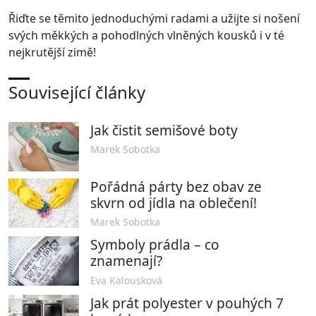
Řiďte se těmito jednoduchými radami a užijte si nošení
svých měkkých a pohodlných vlněných kousků i v té
nejkrutější zimě!
Související články
Jak čistit semišové boty
Marek Sobotka
Pořádná párty bez obav ze
skvrn od jídla na oblečení!
Marek Sobotka
Symboly prádla – co
znamenají?
Eva Kalousková
Jak prát polyester v pouhých 7