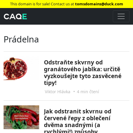
This domain is for sale! Contact us at
tomsdomains@duck.com
Prádelna
Odstraňte skvrny od
granátového jablka: určitě
vyzkoušejte tyto zasvěcené
tipy!
Viktor Hlávka
•
4 min čtení
Jak odstranit skvrnu od
červené řepy z oblečení
dvěma snadnými (a
rychlými!) způsoby