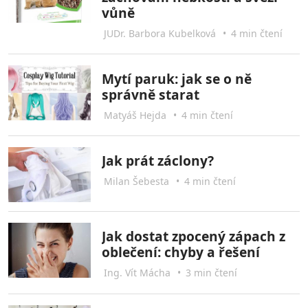
vůně
JUDr. Barbora Kubelková
•
4 min čtení
Mytí paruk: jak se o ně
správně starat
Matyáš Hejda
•
4 min čtení
Jak prát záclony?
Milan Šebesta
•
4 min čtení
Jak dostat zpocený zápach z
oblečení: chyby a řešení
Ing. Vít Mácha
•
3 min čtení