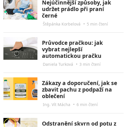
Nejúčinnější způsoby, jak
udržet prádlo při praní
černé
Štěpánka Korbelová
•
5 min čtení
Průvodce pračkou: jak
vybrat nejlepší
automatickou pračku
Daniela Turková
•
3 min čtení
Zákazy a doporučení, jak se
zbavit pachu z podpaží na
oblečení
Ing. Vít Mácha
•
6 min čtení
Odstranění skvrn od potu z