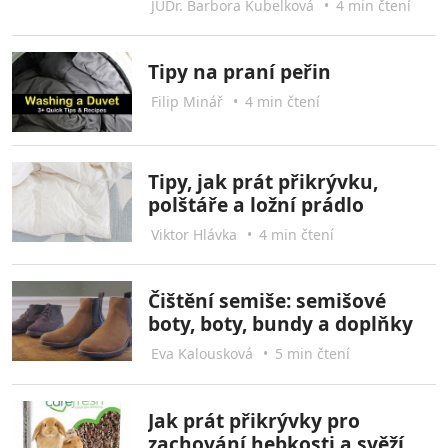
JUDr. Barbora Kubelková
•
4 min čtení
Tipy na praní peřin
Filip Minář
•
4 min čtení
Tipy, jak prát přikrývku,
polštáře a ložní prádlo
Viktor Hlávka
•
4 min čtení
Čištění semiše: semišové
boty, boty, bundy a doplňky
Eva Kalousková
•
5 min čtení
Jak prát přikrývky pro
zachování hebkosti a svěží