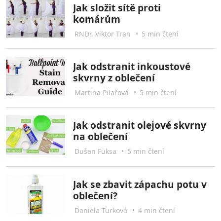
Jak složit sítě proti
komárům
RNDr. Viktor Tran
•
5 min čtení
Jak odstranit inkoustové
skvrny z oblečení
Martina Pilařová
•
5 min čtení
Jak odstranit olejové skvrny
na oblečení
Dušan Fuksa
•
5 min čtení
Jak se zbavit zápachu potu v
oblečení?
Daniela Turková
•
4 min čtení