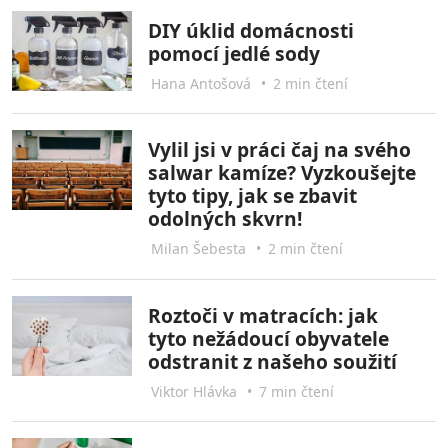
DIY úklid domácnosti
pomocí jedlé sody
Hana Antošová
•
2 min čtení
Vylil jsi v práci čaj na svého
salwar kamíze? Vyzkoušejte
tyto tipy, jak se zbavit
odolných skvrn!
Milan Šebesta
•
2 min čtení
Roztoči v matracích: jak
tyto nežádoucí obyvatele
odstranit z našeho soužití
Viktor Hlávka
•
7 min čtení