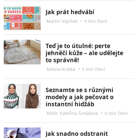
Jak prát hedvábí
Martin Vojtíšek
•
4 min čtení
Teď je to útulné: perte
jehněčí kůže – ale udělejte
to správně!
Milena Krátká
•
5 min čtení
Seznamte se s různými
modely a jak pečovat o
instantní hidžáb
MVDr. Kateřina Šimáková
•
6 min čtení
Jak snadno odstranit