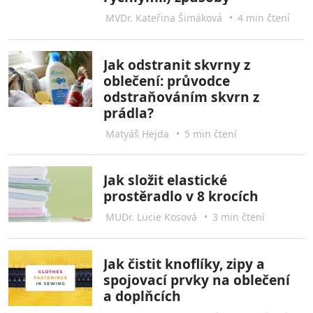
MVDr. Kateřina Šimáková
•
4 min čtení
Jak odstranit skvrny z
oblečení: průvodce
odstraňováním skvrn z
prádla?
Matyáš Hejda
•
5 min čtení
Jak složit elastické
prostěradlo v 8 krocích
MUDr. Lucie Kosová
•
3 min čtení
Jak čistit knoflíky, zipy a
spojovací prvky na oblečení
a doplňcích