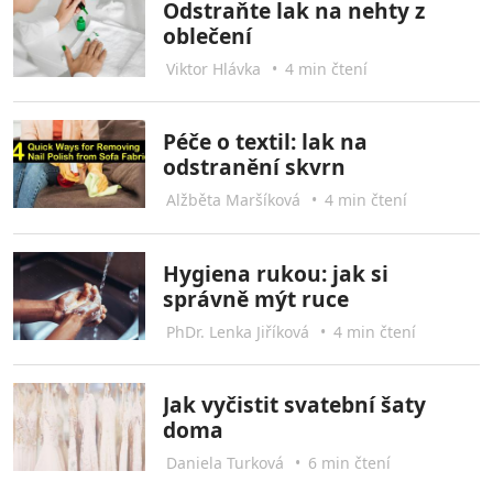
Odstraňte lak na nehty z
oblečení
Viktor Hlávka
•
4 min čtení
Péče o textil: lak na
odstranění skvrn
Alžběta Maršíková
•
4 min čtení
Hygiena rukou: jak si
správně mýt ruce
PhDr. Lenka Jiříková
•
4 min čtení
Jak vyčistit svatební šaty
doma
Daniela Turková
•
6 min čtení