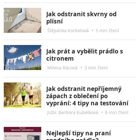
Jak odstranit skvrny od
plísní
Štěpánka Korbelová
•
5 min čtení
Jak prát a vybělit prádlo s
citronem
Milena Rácová
•
3 min čtení
Jak odstranit nepříjemný
zápach z oblečení po
vyprání: 4 tipy na testování
JUDr. Barbora Kubelková
•
6 min čtení
Nejlepší tipy na praní