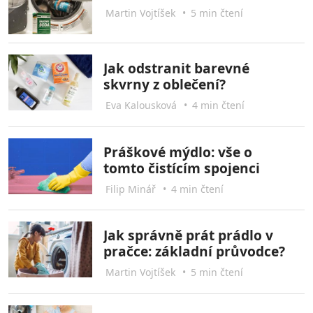
Martin Vojtíšek
•
5 min čtení
Jak odstranit barevné
skvrny z oblečení?
Eva Kalousková
•
4 min čtení
Práškové mýdlo: vše o
tomto čistícím spojenci
Filip Minář
•
4 min čtení
Jak správně prát prádlo v
pračce: základní průvodce?
Martin Vojtíšek
•
5 min čtení