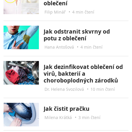
oblečení
Filip Minář
•
4 min čtení
Jak odstranit skvrny od
potu z oblečení
Hana Antošová
•
4 min čtení
Jak dezinfikovat oblečení od
virů, bakterií a
choroboplodných zárodků
Dr. Helena Svozilová
•
10 min čtení
Jak čistit pračku
Milena Krátká
•
3 min čtení