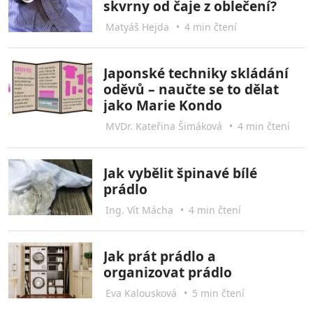
skvrny od čaje z oblečení?
Matyáš Hejda
•
4 min čtení
Japonské techniky skládání
oděvů – naučte se to dělat
jako Marie Kondo
MVDr. Kateřina Šimáková
•
4 min čtení
Jak vybělit špinavé bílé
prádlo
Ing. Vít Mácha
•
4 min čtení
Jak prát prádlo a
organizovat prádlo
Eva Kalousková
•
5 min čtení