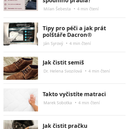
spodního prádla?
Milan Šebesta
•
4 min čtení
Tipy pro péči a jak prát
polštáře Dacron®
Ján Syrový
•
4 min čtení
Jak čistit semiš
Dr. Helena Svozilová
•
4 min čtení
Takto vyčistíte matraci
Marek Sobotka
•
4 min čtení
Jak čistit pračku