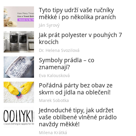
Tyto tipy udrží vaše ručníky
měkké i po několika praních
Ján Syrový
Jak prát polyester v pouhých 7
krocích
Dr. Helena Svozilová
Symboly prádla – co
znamenají?
Eva Kalousková
Pořádná párty bez obav ze
skvrn od jídla na oblečení!
Marek Sobotka
Jednoduché tipy, jak udržet
vaše oblíbené vlněné prádlo
navždy měkké!
Milena Krátká