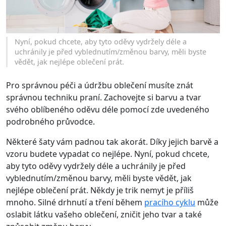
Nyní, pokud chcete, aby tyto oděvy vydržely déle a
uchránily je před vyblednutím/změnou barvy, měli byste
vědět, jak nejlépe oblečení prát.
Pro správnou péči a údržbu oblečení musíte znát
správnou techniku praní. Zachovejte si barvu a tvar
svého oblíbeného oděvu déle pomocí zde uvedeného
podrobného průvodce.
Některé šaty vám padnou tak akorát. Díky jejich barvě a
vzoru budete vypadat co nejlépe. Nyní, pokud chcete,
aby tyto oděvy vydržely déle a uchránily je před
vyblednutím/změnou barvy, měli byste vědět, jak
nejlépe oblečení prát. Někdy je trik nemyt je příliš
mnoho. Silné drhnutí a tření během
pracího cyklu
může
oslabit látku vašeho oblečení, zničit jeho tvar a také