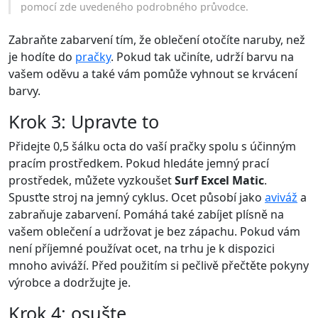
pomocí zde uvedeného podrobného průvodce.
Zabraňte zabarvení tím, že oblečení otočíte naruby, než
je hodíte do
pračky
. Pokud tak učiníte, udrží barvu na
vašem oděvu a také vám pomůže vyhnout se krvácení
barvy.
Krok 3: Upravte to
Přidejte 0,5 šálku octa do vaší pračky spolu s účinným
pracím prostředkem. Pokud hledáte jemný prací
prostředek, můžete vyzkoušet
Surf Excel Matic
.
Spusťte stroj na jemný cyklus. Ocet působí jako
aviváž
a
zabraňuje zabarvení. Pomáhá také zabíjet plísně na
vašem oblečení a udržovat je bez zápachu. Pokud vám
není příjemné používat ocet, na trhu je k dispozici
mnoho aviváží. Před použitím si pečlivě přečtěte pokyny
výrobce a dodržujte je.
Krok 4: osušte