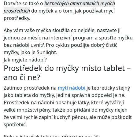
Dozvíte se také o
bezpečných alternativních mycích
prostředcích
do myček a o tom, jak používat mycí
prostředky.
Aby vám vaše myčka sloužila co nejdéle, nastavte ji
jednou za měsíc na intenzivní program a spusťte myčku
bez nádobí uvnitř. Pro cyklus použijte dobrý čistič
myčky, jako je
Sunlight.
Jak myjete nádobí?
Prostředek do myčky místo tablet –
ano či ne?
Zatímco prostředek na
mytí nádobí
je teoreticky stejný
jako tableta do myčky, jediná správná odpověď je ne.
Prostředek na nádobí obsahuje látky, které vytvářejí
velké množství pěny, takže po přidání do myčky nejen
že velmi rychle zaplní kuchyň pěnou, ale může poškodit
spotřebič.
Pokud jste však tekutinu přece jen použili,