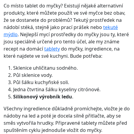
Co místo tablet do myčky? Existují nějaké alternativní
produkty, které můžete použít ve své myčce bez obav,
že se dostanete do problémů? Tekutý prostředek na
nádobí stéká, stejně jako prací prášek nebo
tekuté
mýdlo
. Nejlepší mycí prostředky do myčky jsou ty, které
jsou speciálně určené pro tento účel, ale my známe
recept na domácí
tablety
do myčky, ingredience, na
které najdete ve své kuchyni. Bude potřeba:
Sklenice uhličitanu sodného.
Půl sklenice vody.
Půl šálku kuchyňské soli.
Jedna čtvrtina šálku kyseliny citrónové.
Silikonový výrobník ledu
.
Všechny ingredience důkladně promíchejte, vložte je do
nádoby na led a poté je docela silně přitlačte, aby se
směs vytvořila hrudky. Připravené tablety můžete před
spuštěním cyklu jednoduše vložit do myčky.