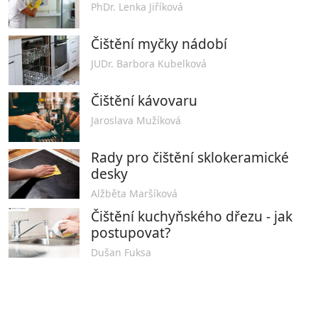
PhDr. Lenka Jiříková
Čištění myčky nádobí
JUDr. Barbora Kubelková
Čištění kávovaru
Jaroslava Mužíková
Rady pro čištění sklokeramické
desky
Alžběta Maršíková
Čištění kuchyňského dřezu - jak
postupovat?
Dušan Fuksa