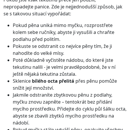
nepropadejte panice. Zde je nejjednodušší způsob, jak
se s takovou situací vypořádat:
Pokud pěna uniká mimo myčku, rozprostřete
kolem sebe ručníky, abyste ji vysušili a chraňte
podlahu před politím.
Pokuste se odstranit co nejvíce pěny tím, že ji
nahodíte do velké mísy.
Poté důkladně vyčistěte nádobu, do které jste
tekutinu nalili - je velmi pravděpodobné, že v ní
ještě nějaká tekutina zůstala.
Sklenice
bílého octa přelitá
přes pěnu pomůže
snížit její množství.
Jakmile odstraníte zbytkovou pěnu z podlahy,
myčku znovu zapněte – tentokrát bez přidání
mycího prostředku. Přidejte do cyklu půl šálku octa,
abyste se zbavili zbytků mycího prostředku na
nádobí.
Pokud myčka stále vytváří pěnu, opakujte všechny