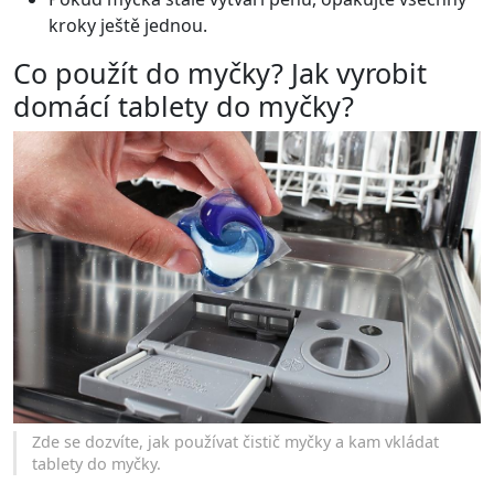
kroky ještě jednou.
Co použít do myčky? Jak vyrobit
domácí tablety do myčky?
Zde se dozvíte, jak používat čistič myčky a kam vkládat
tablety do myčky.