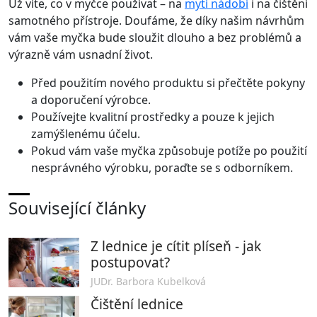
Už víte, co v myčce používat – na
mytí nádobí
i na čištění
samotného přístroje. Doufáme, že díky našim návrhům
vám vaše myčka bude sloužit dlouho a bez problémů a
výrazně vám usnadní život.
Před použitím nového produktu si přečtěte pokyny
a doporučení výrobce.
Používejte kvalitní prostředky a pouze k jejich
zamýšlenému účelu.
Pokud vám vaše myčka způsobuje potíže po použití
nesprávného výrobku, poraďte se s odborníkem.
Související články
Z lednice je cítit plíseň - jak
postupovat?
JUDr. Barbora Kubelková
Čištění lednice