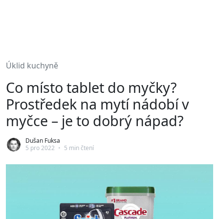
Úklid kuchyně
Co místo tablet do myčky?
Prostředek na mytí nádobí v
myčce – je to dobrý nápad?
Dušan Fuksa
5 pro 2022
•
5 min čtení