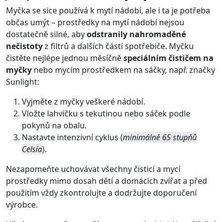
Myčka se sice používá k mytí nádobí, ale i ta je potřeba
občas umýt – prostředky na mytí nádobí nejsou
dostatečně silné, aby
odstranily nahromaděné
nečistoty
z filtrů a dalších částí spotřebiče. Myčku
čistěte nejlépe jednou měsíčně
speciálním čističem na
myčky
nebo mycím prostředkem na sáčky, např. značky
Sunlight
:
Vyjměte z myčky veškeré nádobí.
Vložte lahvičku s tekutinou nebo sáček podle
pokynů na obalu.
Nastavte intenzivní cyklus (
minimálně 65 stupňů
Celsia
).
Nezapomeňte uchovávat všechny čisticí a mycí
prostředky mimo dosah dětí a domácích zvířat a před
použitím vždy zkontrolujte a dodržujte doporučení
výrobce.