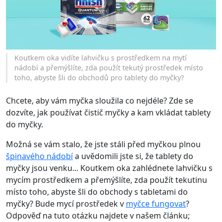
Koutkem oka vidíte lahvičku s prostředkem na mytí
nádobí a přemýšlíte, zda použít tekutý prostředek místo
toho, abyste šli do obchodů pro tablety do myčky?
Chcete, aby vám myčka sloužila co nejdéle? Zde se
dozvíte, jak používat čistič myčky a kam vkládat tablety
do myčky.
Možná se vám stalo, že jste stáli před myčkou plnou
špinavého nádobí
a uvědomili jste si, že tablety do
myčky jsou venku... Koutkem oka zahlédnete lahvičku s
mycím prostředkem a přemýšlíte, zda použít tekutinu
místo toho, abyste šli do obchody s tabletami do
myčky? Bude mycí prostředek v
myčce fungovat
?
Odpověď na tuto otázku najdete v našem článku;