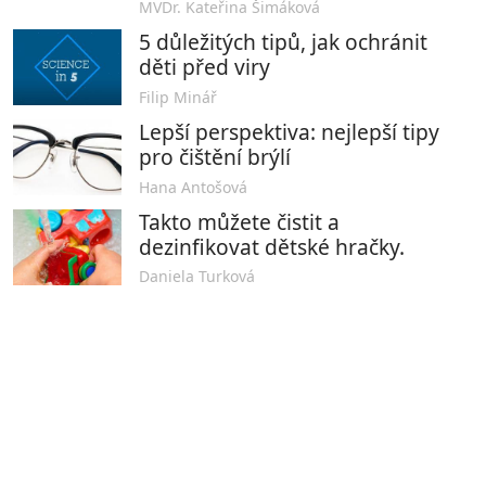
MVDr. Kateřina Šimáková
5 důležitých tipů, jak ochránit
děti před viry
Filip Minář
Lepší perspektiva: nejlepší tipy
pro čištění brýlí
Hana Antošová
Takto můžete čistit a
dezinfikovat dětské hračky.
Daniela Turková