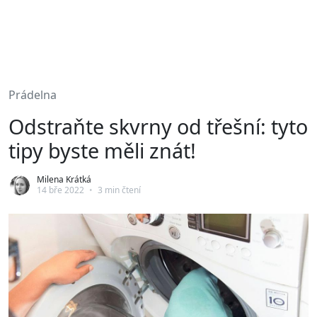
Prádelna
Odstraňte skvrny od třešní: tyto
tipy byste měli znát!
Milena Krátká
14 bře 2022
•
3 min čtení