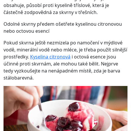
obsahuje, působí proti kyselině tříslové, která je
částečně zodpovědná za skvrny v třešních.
Odolné skvrny předem ošetřete kyselinou citronovou
nebo octovou esencí
Pokud skvrna ještě nezmizela po namočení v mýdlové
vodě, minerální vodě nebo mléce, je třeba použít silnější
prostředky.
Kyselina citronová
i octová esence jsou
účinné proti skvrnám, ale mohou také bělit. Nejprve
tedy vyzkoušejte na nenápadném místě, zda je barva
stálobarevná.