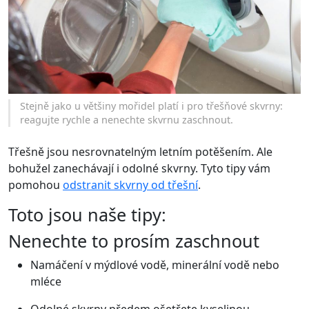
Stejně jako u většiny mořidel platí i pro třešňové skvrny:
reagujte rychle a nenechte skvrnu zaschnout.
Třešně jsou nesrovnatelným letním potěšením. Ale
bohužel zanechávají i odolné skvrny. Tyto tipy vám
pomohou
odstranit skvrny od třešní
.
Toto jsou naše tipy:
Nenechte to prosím zaschnout
Namáčení v mýdlové vodě, minerální vodě nebo
mléce
Odolné skvrny předem ošetřete kyselinou