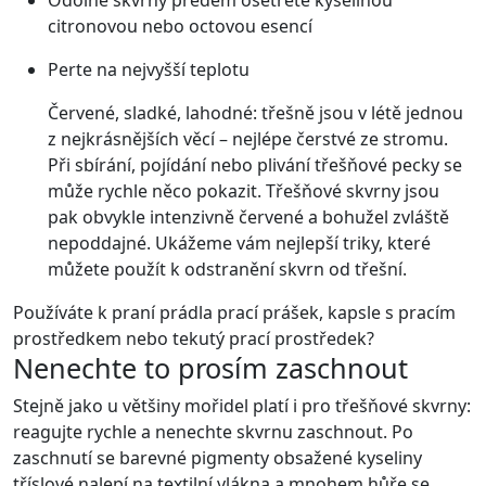
citronovou nebo octovou esencí
Perte na nejvyšší teplotu
Červené, sladké, lahodné: třešně jsou v létě jednou
z nejkrásnějších věcí – nejlépe čerstvé ze stromu.
Při sbírání, pojídání nebo plivání třešňové pecky se
může rychle něco pokazit. Třešňové skvrny jsou
pak obvykle intenzivně červené a bohužel zvláště
nepoddajné. Ukážeme vám nejlepší triky, které
můžete použít k odstranění skvrn od třešní.
Používáte k praní prádla prací prášek, kapsle s pracím
prostředkem nebo tekutý prací prostředek?
Nenechte to prosím zaschnout
Stejně jako u většiny mořidel platí i pro třešňové skvrny:
reagujte rychle a nenechte skvrnu zaschnout. Po
zaschnutí se barevné pigmenty obsažené kyseliny
tříslové nalepí na textilní vlákna a mnohem hůře se