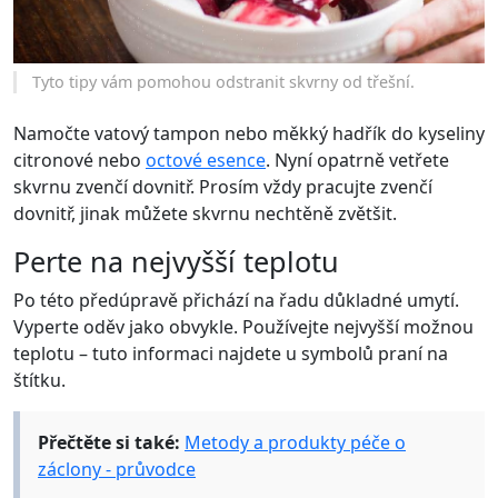
Tyto tipy vám pomohou odstranit skvrny od třešní.
Namočte vatový tampon nebo měkký hadřík do kyseliny
citronové nebo
octové esence
. Nyní opatrně vetřete
skvrnu zvenčí dovnitř. Prosím vždy pracujte zvenčí
dovnitř, jinak můžete skvrnu nechtěně zvětšit.
Perte na nejvyšší teplotu
Po této předúpravě přichází na řadu důkladné umytí.
Vyperte oděv jako obvykle. Používejte nejvyšší možnou
teplotu – tuto informaci najdete u symbolů praní na
štítku.
Přečtěte si také:
Metody a produkty péče o
záclony - průvodce