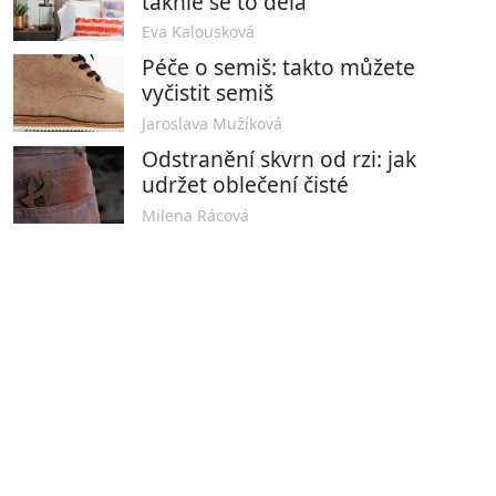
takhle se to dělá
Eva Kalousková
Péče o semiš: takto můžete
vyčistit semiš
Jaroslava Mužíková
Odstranění skvrn od rzi: jak
udržet oblečení čisté
Milena Rácová