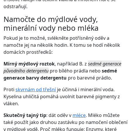
odstraňují.
Namočte do mýdlové vody,
minerální vody nebo mléka
Pokud je to možné, svlékněte potřísněný oděv a
namočte jej na několik hodin. K tomu se hodí několik
domácích prostředků:
Mírný mýdlový roztok
, například B. z
sedmé generace
původního detergentu
pro bílého prádla nebo
sedmé
generace barvy detergentu
pro barevné prádlo.
Proti
skvrnám od třešní
je účinná i minerální voda.
Kyselina uhličitá pomáhá uvolnit barevné pigmenty z
vláken.
Skutečný tajný tip
: dát oděv v
mléce
. Mléko můžete
také použít jako druhou zastávku po namočení oblečení
v mýdlové vodě. Proč mléko funguje: Enzymy, které