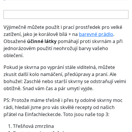
Výjimečně můžete použít i
prací prostředek pro velké
zatížení, jako je korálově bílá
+ na
barevné prádlo
.
Obsažené
účinné látky
pomáhají proti skvrnám a při
jednorázovém použití neohrožují barvy vašeho
oblečení.
Pokud je skvrna po vyprání stále viditelná, můžete
zkusit další kolo namáčení, předúpravy a praní. Ale
bohužel: Zaschlé nebo starší skvrny se odstraňují velmi
obtížně. Snad vám čas a pár umytí vyjde.
PS: Protože máme třešně i přes ty odolné skvrny moc
rádi, hledali jsme pro vás skvělé recepty od našich
přátel na
Einfachlecker.de
. Toto jsou naše top 3:
Třešňová zmrzlina