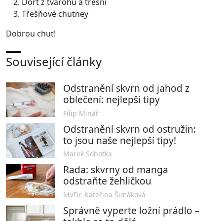
Dort z tvarohu a třešní
Třešňové chutney
Dobrou chuť!
Související články
Odstranění skvrn od jahod z
oblečení: nejlepší tipy
Filip Minář
Odstranění skvrn od ostružin:
to jsou naše nejlepší tipy!
Marek Sobotka
Rada: skvrny od manga
odstraňte žehličkou
MVDr. Kateřina Šimáková
Správně vyperte ložní prádlo –