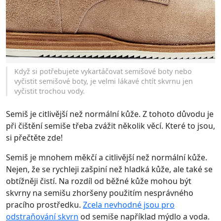
Když si potřebujete vykartáčovat semišové boty nebo
vyčistit semišové boty, je velmi lákavé chtít skvrnu jen
vyčistit trochou vody.
Semiš je citlivější než normální kůže. Z tohoto důvodu je
při čištění semiše třeba zvážit několik věcí. Které to jsou,
si přečtěte zde!
Semiš je mnohem měkčí a citlivější než normální kůže.
Nejen, že se rychleji zašpiní než hladká kůže, ale také se
obtížněji čistí. Na rozdíl od běžné kůže mohou být
skvrny na semišu zhoršeny použitím nesprávného
pracího prostředku.
Zcela nevhodné jsou pro
odstraňování skvrn
od semiše například mýdlo a voda.