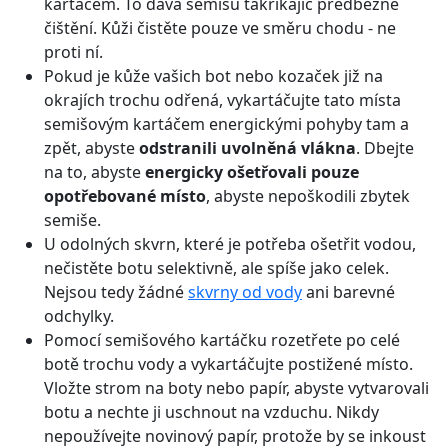
kartáčem. To dává semišu takříkajíc předběžné
čištění. Kůži čistěte pouze ve směru chodu - ne
proti ní.
Pokud je kůže vašich bot nebo kozaček již na
okrajích trochu odřená, vykartáčujte tato místa
semišovým kartáčem energickými pohyby tam a
zpět, abyste
odstranili uvolněná vlákna
. Dbejte
na to, abyste
energicky ošetřovali pouze
opotřebované místo
, abyste nepoškodili zbytek
semiše.
U odolných skvrn, které je potřeba ošetřit vodou,
nečistěte botu selektivně, ale spíše jako celek.
Nejsou tedy žádné
skvrny od vody
ani barevné
odchylky.
Pomocí semišového kartáčku rozetřete po celé
botě trochu vody a vykartáčujte postižené místo.
Vložte strom na boty nebo papír, abyste vytvarovali
botu a nechte ji uschnout na vzduchu. Nikdy
nepoužívejte novinový papír, protože by se inkoust