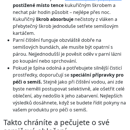
postižené místo tence
kukuřičným škrobem a
nechat pár hodin působit – nejlépe přes noc.
Kukuřičný
škrob absorbuje
nečistoty z vláken a
přebytečný škrob jednoduše setřete semišovým
kartáčem.
Parní čištění funguje obzvláště dobře na
semišových bundách, ale musíte být opatrní s
párou. Nejjednodušší je pověsit oděv v parní lázni
po koupání nebo sprchování.
Pokud je špína odolná a potřebujete silnější čisticí
prostředky, doporučují se
speciální přípravky pro
péči o semiš.
Stejně jako při čištění vodou, ani zde
byste neměli postupovat selektivně, ale ošetřit celé
oblečení, aby nedošlo k jeho zabarvení. Nejlepších
výsledků dosáhnete, když se budete řídit pokyny na
vašem produktu pro péči o semiš.
Takto chráníte a pečujete o své