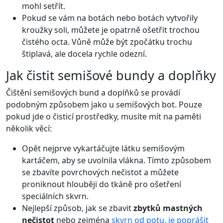
mohl setřít.
Pokud se vám na botách nebo botách vytvořily
kroužky soli, můžete je opatrně ošetřit trochou
čistého octa. Vůně může být zpočátku trochu
štiplavá, ale docela rychle odezní.
Jak čistit semišové bundy a doplňky
Čištění semišových bund a doplňků se provádí
podobným způsobem jako u semišových bot. Pouze
pokud jde o čisticí prostředky, musíte mít na paměti
několik věcí:
Opět nejprve vykartáčujte látku semišovým
kartáčem, aby se uvolnila vlákna. Tímto způsobem
se zbavíte povrchových nečistot a můžete
proniknout hlouběji do tkáně pro ošetření
speciálních skvrn.
Nejlepší způsob, jak se zbavit
zbytků mastných
nečistot
nebo zejména
skvrn od potu, je poprášit