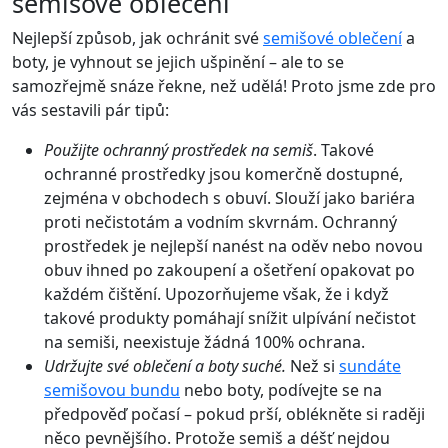
semišové oblečení
Nejlepší způsob, jak ochránit své
semišové oblečení
a
boty, je vyhnout se jejich ušpinění – ale to se
samozřejmě snáze řekne, než udělá! Proto jsme zde pro
vás sestavili pár tipů:
Použijte ochranný prostředek na semiš
. Takové
ochranné prostředky jsou komerčně dostupné,
zejména v obchodech s obuví. Slouží jako bariéra
proti nečistotám a vodním skvrnám. Ochranný
prostředek je nejlepší nanést na oděv nebo novou
obuv ihned po zakoupení a ošetření opakovat po
každém čištění. Upozorňujeme však, že i když
takové produkty pomáhají snížit ulpívání nečistot
na semiši, neexistuje žádná 100% ochrana.
Udržujte své oblečení a boty suché.
Než si
sundáte
semišovou bundu
nebo boty, podívejte se na
předpověď počasí – pokud prší, oblékněte si raději
něco pevnějšího. Protože semiš a déšť nejdou