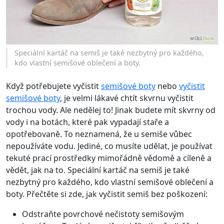
Speciální kartáč na semiš je také nezbytný pro každého,
kdo vlastní semišové oblečení a boty.
Když potřebujete vyčistit
semišové boty
nebo
vyčistit
semišové boty
, je velmi lákavé chtít skvrnu vyčistit
trochou vody. Ale nedělej to! Jinak budete mít skvrny od
vody i na botách, které pak vypadají staře a
opotřebovaně. To neznamená, že u semiše vůbec
nepoužíváte vodu. Jediné, co musíte udělat, je používat
tekuté prací prostředky mimořádně vědomě a cíleně a
vědět, jak na to. Speciální kartáč na semiš je také
nezbytný pro každého, kdo vlastní semišové oblečení a
boty. Přečtěte si zde, jak vyčistit semiš bez poškození:
Odstraňte povrchové nečistoty semišovým