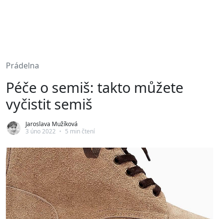
Prádelna
Péče o semiš: takto můžete
vyčistit semiš
Jaroslava Mužíková
3 úno 2022
•
5 min čtení