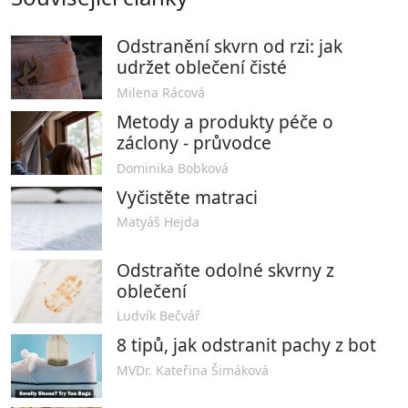
Odstranění skvrn od rzi: jak
udržet oblečení čisté
Milena Rácová
Metody a produkty péče o
záclony - průvodce
Dominika Bobková
Vyčistěte matraci
Matyáš Hejda
Odstraňte odolné skvrny z
oblečení
Ludvík Bečvář
8 tipů, jak odstranit pachy z bot
MVDr. Kateřina Šimáková