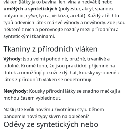
vláken (látky jako bavlna, len, vlna a hedvábí) nebo
umělých
a
syntetických
(polyester, akryl, spandex,
polyamid,
nylon
, lycra, viskóza, acetát). Každý z těchto
typů oděvních látek má své výhody a nevýhody. Zde jsou
některé z nich a porovnejte rozdíly mezi přírodními a
syntetickými tkaninami.
Tkaniny z přírodních vláken
Výhody:
Jsou velmi pohodlné, pružné, trvanlivé a
odolné. Kromě toho, že jsou praktické, příjemné na
dotek a umožňují pokožce dýchat, kousky vyrobené z
látek z přírodních vláken se nedeformují.
Nevýhody:
Kousky přírodní látky se snadno mačkají a
mohou časem vyblednout.
Našli jste kvůli novému životnímu stylu během
pandemie nové typy skvrn na oblečení?
Oděvy ze syntetických nebo