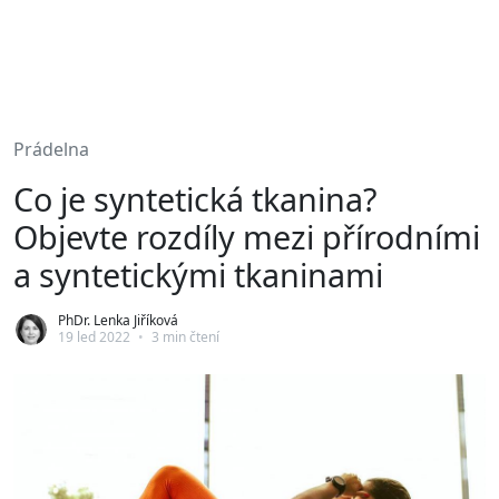
Prádelna
Co je syntetická tkanina?
Objevte rozdíly mezi přírodními
a syntetickými tkaninami
PhDr. Lenka Jiříková
19 led 2022
•
3 min čtení