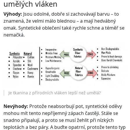
umělých vláken
Výhody:
Jsou odolné, dobře si zachovávají barvu – to
znamená, že velmi málo blednou – a mají hedvábný
omak. Syntetické oblečení také rychle schne a téměř se
nemačká.
Je tkanina z přírodních vláken lepší než umělá?
Nevýhody:
Protože neabsorbují pot, syntetické oděvy
mohou mít tento nepříjemný zápach častěji. Stále se
snadno připalují, a proto se musí žehlit při nízkých
teplotách a bez páry. A buďte opatrní, protože tento typ