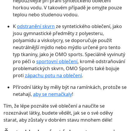
nepoužívejte při praní syntetického oblečení
horkou vodu. V takovém případě je omyjte pouze
teplou nebo studenou vodou.
K
odstranění skvrn
ze syntetického oblečení, jako
jsou gymnastické předměty z polyesteru,
polyamidu a viskolycry, se doporučuje použít
neutrálnější mýdlo nebo mýdlo určené pro tento
typ tkaniny, jako je
OMO sports
. Speciálně vyvinutý
pro péči o
sportovní oblečení
, kromě odstraňování
problematických skvrn, OMO Sports také bojuje
proti
zápachu potu na oblečení
.
Přírodní látky by měly být na ramínkách, protože se
netahají,
aby se nemačkaly
!
Tím, že lépe poznáte své oblečení a naučíte se
rozeznávat látky, budete vědět, jak se o své oděvy
starat, aby zůstaly v dobrém stavu mnohem déle!