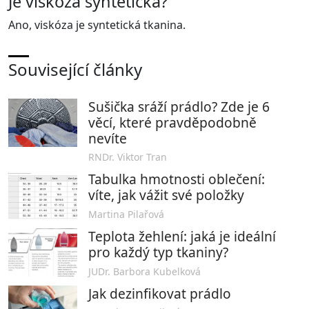
Je viskóza syntetická?
Ano, viskóza je syntetická tkanina.
Související články
Sušička sráží prádlo? Zde je 6
věcí, které pravděpodobně
nevíte
RNDr. Viktor Tran
Tabulka hmotnosti oblečení:
víte, jak vážit své položky
Martina Pilařová
Teplota žehlení: jaká je ideální
pro každý typ tkaniny?
JUDr. Barbora Kubelková
Jak dezinfikovat prádlo