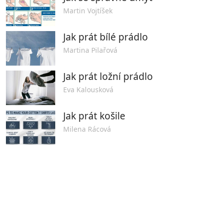
Martin Vojtíšek
Jak prát bílé prádlo
Martina Pilařová
Jak prát ložní prádlo
Eva Kalousková
Jak prát košile
Milena Rácová