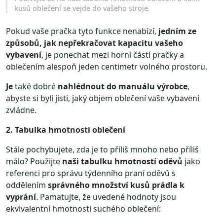
kusů oblečení se vejde do vašeho stroje.
Pokud vaše pračka tyto funkce nenabízí,
jedním ze
způsobů, jak nepřekračovat kapacitu vašeho
vybavení
, je ponechat mezi horní částí pračky a
oblečením alespoň jeden centimetr volného prostoru.
Je
také dobré
nahlédnout do manuálu výrobce
,
abyste si byli jisti, jaký objem oblečení vaše vybavení
zvládne.
2. Tabulka hmotnosti oblečení
Stále pochybujete, zda je to příliš mnoho nebo příliš
málo? Použijte
naši tabulku hmotností oděvů
jako
referenci pro správu týdenního praní oděvů s
oddělením
správného množství kusů prádla k
vyprání
. Pamatujte, že uvedené hodnoty jsou
ekvivalentní hmotnosti suchého oblečení: