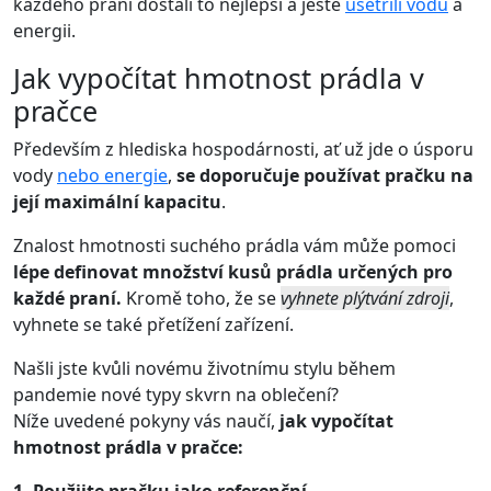
každého praní dostali to nejlepší a ještě
ušetřili vodu
a
energii.
Jak vypočítat hmotnost prádla v
pračce
Především z hlediska hospodárnosti, ať už jde o úsporu
vody
nebo energie
,
se doporučuje používat pračku na
její maximální kapacitu
.
Znalost hmotnosti suchého prádla vám může pomoci
lépe definovat množství kusů prádla určených pro
každé praní.
Kromě toho, že se
vyhnete plýtvání zdroji
,
vyhnete se také přetížení zařízení.
Našli jste kvůli novému životnímu stylu během
pandemie nové typy skvrn na oblečení?
Níže uvedené pokyny vás naučí,
jak vypočítat
hmotnost prádla v pračce:
1. Použijte pračku jako referenční