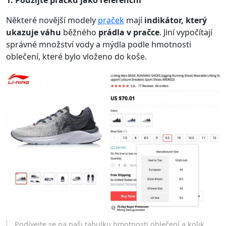
Některé novější modely
praček
mají
indikátor, který
ukazuje váhu
běžného
prádla v pračce
. Jiní vypočítají
správné množství vody a mýdla podle hmotnosti
oblečení, které bylo vloženo do koše.
Podívejte se na naši tabulku hmotnosti oblečení a kolik