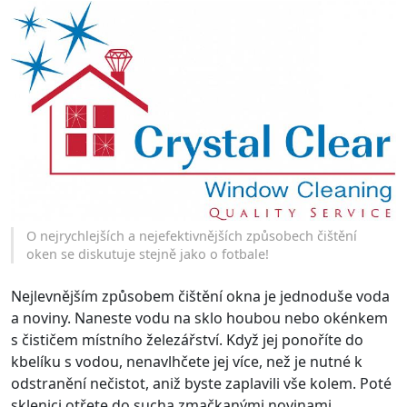
O nejrychlejších a nejefektivnějších způsobech čištění
oken se diskutuje stejně jako o fotbale!
Nejlevnějším způsobem čištění okna je jednoduše voda
a noviny. Naneste vodu na sklo houbou nebo okénkem
s čističem místního železářství. Když jej ponoříte do
kbelíku s vodou, nenavlhčete jej více, než je nutné k
odstranění nečistot, aniž byste zaplavili vše kolem. Poté
sklenici otřete do sucha zmačkanými novinami.