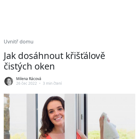
Uvnitř domu
Jak dosáhnout křišťálově
čistých oken
Milena Rácová
26 čec 2022
•
3 min čtení