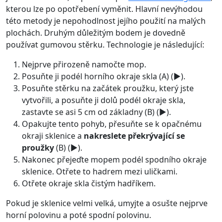
kterou lze po opotřebení vyměnit. Hlavní nevýhodou
této metody je nepohodlnost jejího použití na malých
plochách. Druhým důležitým bodem je dovedně
používat gumovou stěrku. Technologie je následující:
Nejprve přirozeně namočte mop.
Posuňte ji podél horního okraje skla (A) (►).
Posuňte stěrku na začátek proužku, který jste
vytvořili, a posuňte ji dolů podél okraje skla,
zastavte se asi 5 cm od základny (B) (►).
Opakujte tento pohyb, přesuňte se k opačnému
okraji sklenice a
nakreslete překrývající se
proužky
(B) (►).
Nakonec přejeďte mopem podél spodního okraje
sklenice. Otřete to hadrem mezi uličkami.
Otřete okraje skla čistým hadříkem.
Pokud je sklenice velmi velká, umyjte a osušte nejprve
horní polovinu a poté spodní polovinu.