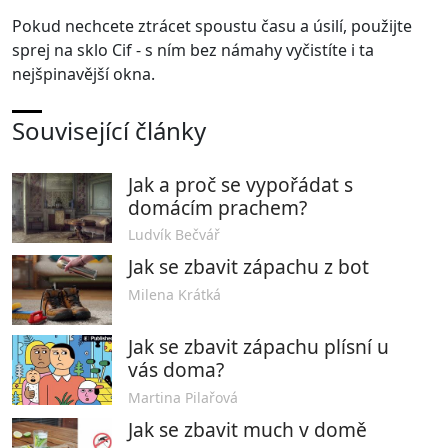
Pokud nechcete ztrácet spoustu času a úsilí, použijte
sprej na sklo
Cif
- s ním bez námahy vyčistíte i ta
nejšpinavější okna.
Související články
Jak a proč se vypořádat s
domácím prachem?
Ludvík Bečvář
Jak se zbavit zápachu z bot
Milena Krátká
Jak se zbavit zápachu plísní u
vás doma?
Martina Pilařová
Jak se zbavit much v domě