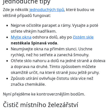
Jednoduché tipy
Zde je několik
jednoduchých tipů
, které budou ve
většině případů fungovat:
Nejprve očistěte parapet a rámy. Vysajte a poté
otřete vlhkým hadříkem.
Myjte okna
odshora dolů, aby po
čistém skle
nestékala špinavá voda
.
Neumývejte okna na přímém slunci. Uschne
rychleji, než ho setřete a zanechá šmouhy.
Otřete sklo nahoru a dolů na jedné straně a doleva
a doprava na druhé. Tímto způsobem můžete
okamžitě určit, na které straně jsou ještě pruhy.
Způsob utírání ovlivňuje čistotu skla více než
značka chemikálie.
Nyní přejděme ke kontroverznějším bodům.
Čistič místního železářství