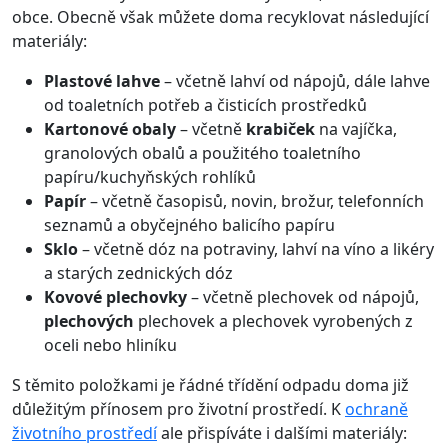
obce. Obecně však můžete doma recyklovat následující
materiály:
Plastové lahve
– včetně lahví od nápojů, dále lahve
od toaletních potřeb a čisticích prostředků
Kartonové obaly
– včetně
krabiček
na vajíčka,
granolových obalů a použitého toaletního
papíru/kuchyňských rohlíků
Papír
– včetně časopisů, novin, brožur, telefonních
seznamů a obyčejného balicího papíru
Sklo
– včetně dóz na potraviny, lahví na víno a likéry
a starých zednických dóz
Kovové plechovky
– včetně plechovek od nápojů,
plechových
plechovek a plechovek vyrobených z
oceli nebo hliníku
S těmito položkami je řádné třídění odpadu doma již
důležitým přínosem pro
životní prostředí
. K
ochraně
životního prostředí
ale přispíváte i dalšími materiály: