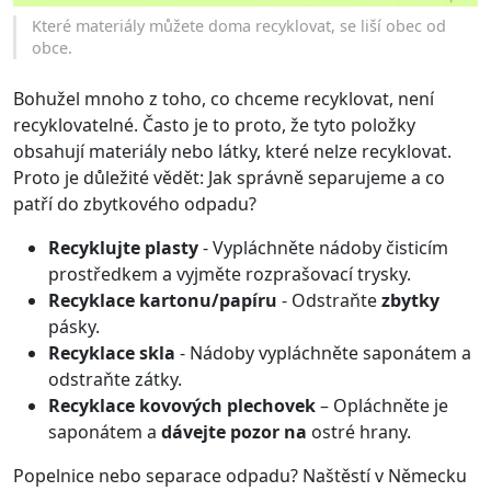
Které materiály můžete doma recyklovat, se liší obec od
obce.
Bohužel mnoho z toho, co chceme recyklovat, není
recyklovatelné. Často je to proto, že tyto položky
obsahují materiály nebo látky, které nelze recyklovat.
Proto je důležité vědět: Jak správně separujeme a co
patří do zbytkového odpadu?
Recyklujte plasty
- Vypláchněte nádoby čisticím
prostředkem a vyjměte rozprašovací trysky.
Recyklace kartonu/papíru
- Odstraňte
zbytky
pásky.
Recyklace skla
- Nádoby vypláchněte saponátem a
odstraňte zátky.
Recyklace kovových plechovek
– Opláchněte je
saponátem a
dávejte pozor na
ostré hrany.
Popelnice nebo separace odpadu? Naštěstí v Německu