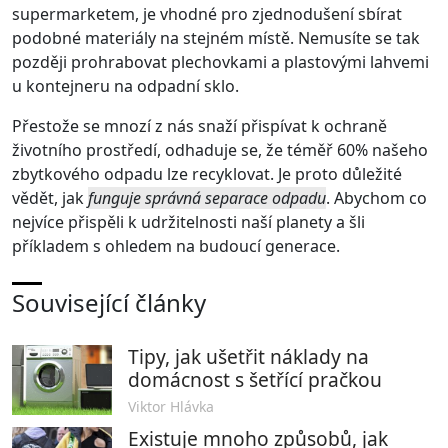
supermarketem, je vhodné pro zjednodušení sbírat
podobné materiály na stejném místě. Nemusíte se tak
později prohrabovat plechovkami a plastovými lahvemi
u kontejneru na odpadní sklo.
Přestože se mnozí z nás snaží přispívat k ochraně
životního prostředí, odhaduje se, že téměř 60% našeho
zbytkového odpadu lze recyklovat. Je proto důležité
vědět, jak
funguje správná separace odpadu
. Abychom co
nejvíce přispěli k udržitelnosti naší planety a šli
příkladem s ohledem na budoucí generace.
Související články
Tipy, jak ušetřit náklady na
domácnost s šetřící pračkou
Viktor Hlávka
Existuje mnoho způsobů, jak