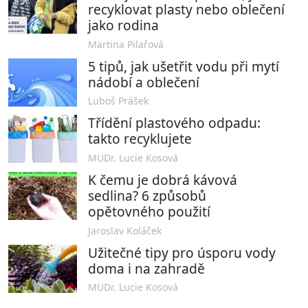
recyklovat plasty nebo oblečení
jako rodina
Martina Pilařová
5 tipů, jak ušetřit vodu při mytí
nádobí a oblečení
Luboš Prášek
Třídění plastového odpadu:
takto recyklujete
MUDr. Lucie Kosová
K čemu je dobrá kávová
sedlina? 6 způsobů
opětovného použití
Jaroslav Koláček
Užitečné tipy pro úsporu vody
doma i na zahradě
MUDr. Lucie Kosová