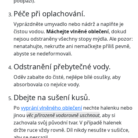
podpaží).
Péče při oplachování.
Vyprázdněte umyvadlo nebo nádrž a naplňte je
čistou vodou.
Máchejte vlněné oblečení
, dokud
nejsou odstraněny všechny stopy mýdla. Ale pozor:
nenatahujte, nekruťte ani nemačkejte příliš pevně,
abyste se nedeformovali.
Odstranění přebytečné vody.
Oděv zabalte do čisté, nejlépe bílé osušky, aby
absorbovala co nejvíce vody.
Dbejte na sušení kusů.
Po
vyprání vlněného oblečení
nechte halenku nebo
jinou
věc přirozeně vodorovně uschnout
, aby si
zachovala svůj původní tvar. V případě halenek
držte ruce vždy rovně. Díl nikdy nesušte v sušičce,
aby se nesrazil.