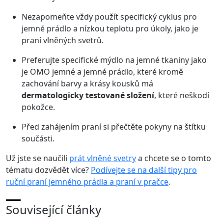
Nezapomeňte vždy použít specifický cyklus pro
jemné prádlo a nízkou teplotu pro úkoly, jako je
praní vlněných svetrů.
Preferujte specifické mýdlo na jemné tkaniny jako
je
OMO jemné a jemné prádlo
, které kromě
zachování barvy a krásy kousků má
dermatologicky testované složení
, které neškodí
pokožce.
Před zahájením praní si přečtěte pokyny na štítku
součásti.
Už jste se naučili
prát vlněné svetry
a chcete se o tomto
tématu dozvědět více?
Podívejte se na další tipy pro
ruční praní jemného prádla a praní v pračce
.
Související články