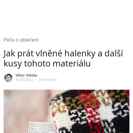
Péče o oblečení
Jak prát vlněné halenky a další
kusy tohoto materiálu
Viktor Hlávka
14 říj 2022
•
3 min čtení