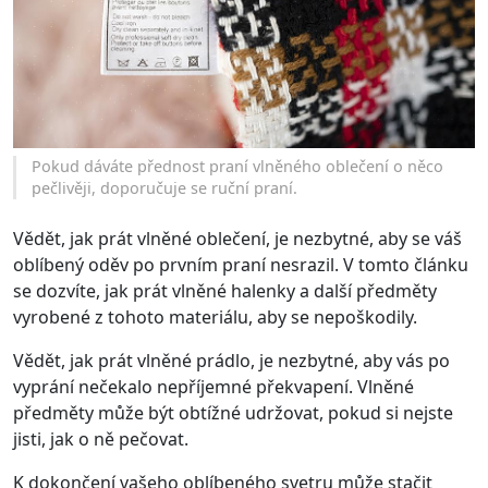
Pokud dáváte přednost praní vlněného oblečení o něco
pečlivěji, doporučuje se ruční praní.
Vědět, jak prát vlněné oblečení, je nezbytné, aby se váš
oblíbený oděv po prvním praní nesrazil. V tomto článku
se dozvíte, jak prát vlněné halenky a další předměty
vyrobené z tohoto materiálu, aby se nepoškodily.
Vědět, jak prát vlněné prádlo, je nezbytné, aby vás po
vyprání nečekalo nepříjemné překvapení. Vlněné
předměty může být obtížné udržovat, pokud si nejste
jisti, jak o ně pečovat.
K dokončení vašeho oblíbeného svetru může stačit