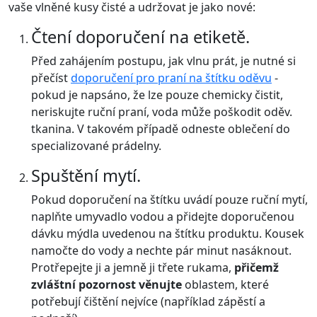
vaše vlněné kusy čisté a udržovat je jako nové:
Čtení doporučení na etiketě.
Před zahájením postupu, jak vlnu prát, je nutné si
přečíst
doporučení pro praní na štítku oděvu
-
pokud je napsáno, že lze pouze chemicky čistit,
neriskujte ruční praní, voda může poškodit oděv.
tkanina. V takovém případě odneste oblečení do
specializované prádelny.
Spuštění mytí.
Pokud doporučení na štítku uvádí pouze ruční mytí,
naplňte umyvadlo vodou a přidejte doporučenou
dávku mýdla uvedenou na štítku produktu. Kousek
namočte do vody a nechte pár minut nasáknout.
Protřepejte ji a jemně ji třete rukama,
přičemž
zvláštní pozornost věnujte
oblastem, které
potřebují čištění nejvíce (například zápěstí a