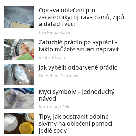
Oprava oblečení pro
začátečníky: oprava džínů, zipů
a dalších věcí
Eva Kalousková
Zatuchlé prádlo po vyprání –
takto můžete situaci napravit
Viktor Hlávka
Jak vybělit odbarvené prádlo
Dr. Helena Svozilová
Mycí symboly – jednoduchý
návod
Martin Vojtíšek
Tipy, jak odstranit odolné
skvrny na oblečení pomocí
jedlé sody