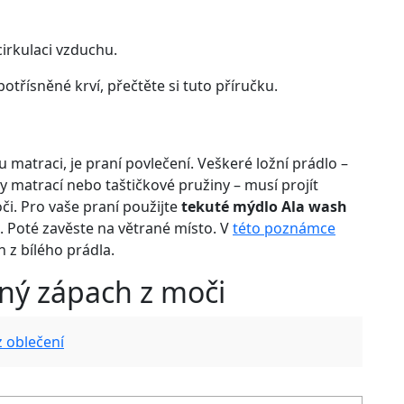
cirkulaci vzduchu.
třísněné krví, přečtěte si tuto příručku.
matraci, je praní povlečení. Veškeré ložní prádlo –
y matrací nebo taštičkové pružiny – musí projít
či. Pro vaše praní použijte
tekuté mýdlo Ala wash
. Poté zavěste na větrané místo. V
této poznámce
 z bílého prádla.
mný zápach z moči
z oblečení