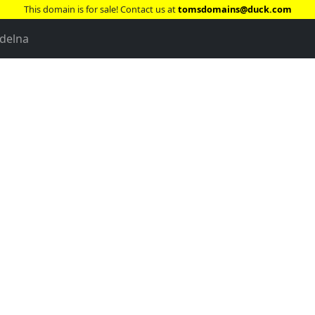
This domain is for sale! Contact us at
tomsdomains@duck.com
delna