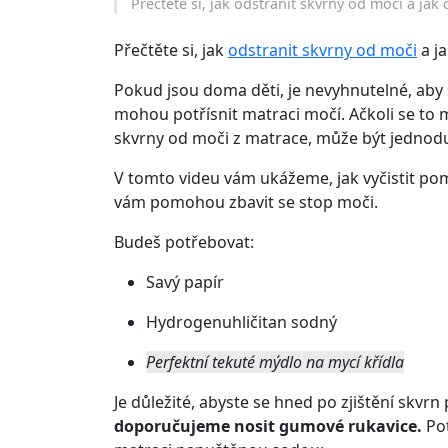
Přečtěte si, jak odstranit skvrny od moči a jak
Přečtěte si, jak
odstranit skvrny od moči
a ja
Pokud jsou doma děti, je nevyhnutelné, aby s
mohou potřísnit matraci močí. Ačkoli se to mů
skvrny od moči z matrace, může být jednodu
V tomto videu vám ukážeme, jak vyčistit po
vám pomohou zbavit se stop moči.
Budeš potřebovat:
Savý papír
Hydrogenuhličitan sodný
Perfektní tekuté mýdlo na mycí křídla
Je důležité, abyste se hned po zjištění skvr
doporučujeme nosit gumové rukavice.
Pot