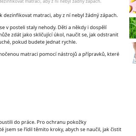
 dezinfikovat matraci, aby z ní nebyl žádný zápach.
k dezinfikovat matraci, aby z ní nebyl žádný zápach.
e v posteli staly nehody. Děti a někdy i dospělí
že zdát jako skličující úkol, naučit se, jak odstranit
ché, pokud budete jednat rychle.
močenou matraci pomocí nástrojů a přípravků, které
n pustili do práce. Pro ochranu pokožky
é jsem se řídil těmito kroky, abych se naučil, jak čistit