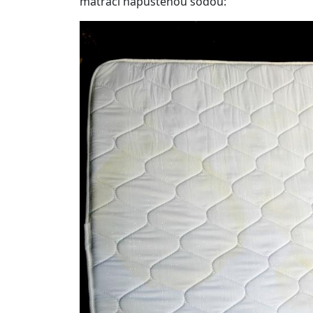
matraci napuštěnou sodou: