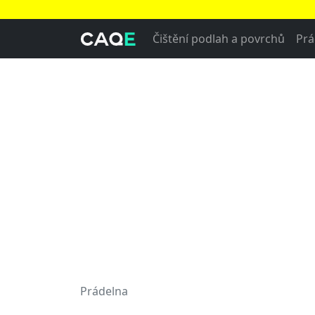
Čištění podlah a povrchů
Prá
Prádelna