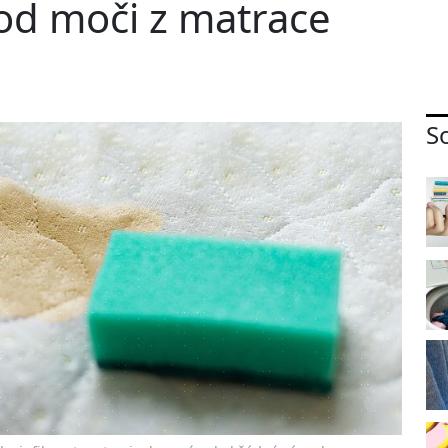
 od moči z matrace
So