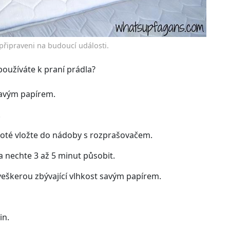
e připraveni na budoucí události.
používáte k praní prádla?
savým papírem.
.
oté vložte do nádoby s rozprašovačem.
a nechte 3 až 5 minut působit.
veškerou zbývající vlhkost savým papírem.
in.