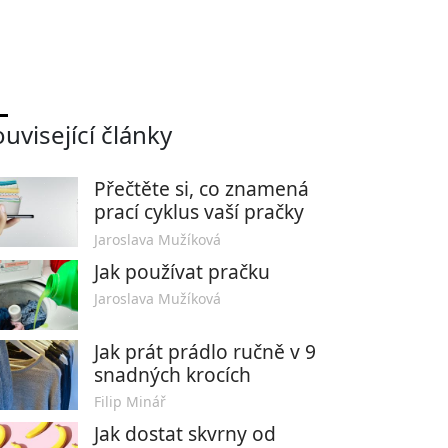
uvisející články
Přečtěte si, co znamená
prací cyklus vaší pračky
Jaroslava Mužíková
Jak používat pračku
Jaroslava Mužíková
Jak prát prádlo ručně v 9
snadných krocích
Filip Minář
Jak dostat skvrny od