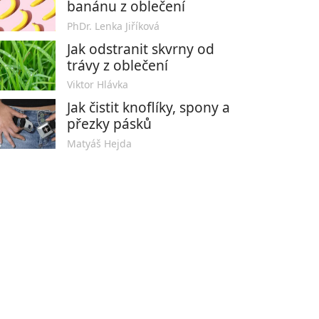
banánu z oblečení
PhDr. Lenka Jiříková
Jak odstranit skvrny od
trávy z oblečení
Viktor Hlávka
Jak čistit knoflíky, spony a
přezky pásků
Matyáš Hejda