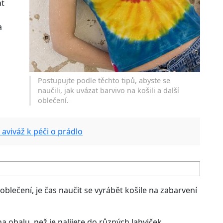
at
a
Postupujte podle těchto tipů, abyste se
naučili, jak uvázat barvivo na košili a další
oblečení.
t aviváž k péči o prádlo
oblečení, je čas naučit se vyrábět košile na zabarvení
a obalu, než je nalijete do různých lahviček.