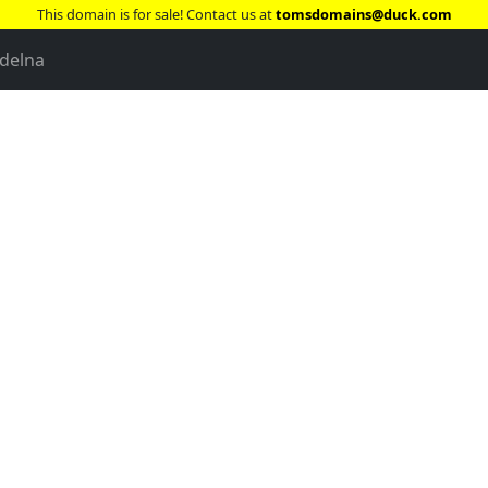
This domain is for sale! Contact us at
tomsdomains@duck.com
delna