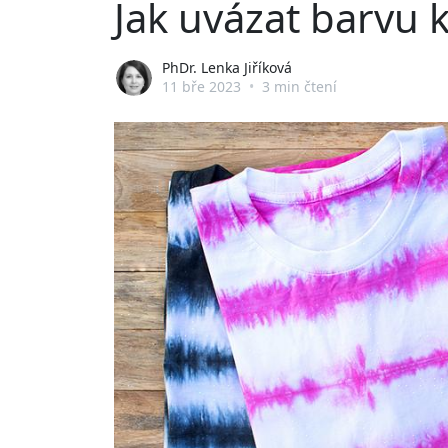
Jak uvázat barvu k
PhDr. Lenka Jiříková
11 bře 2023
•
3 min čtení