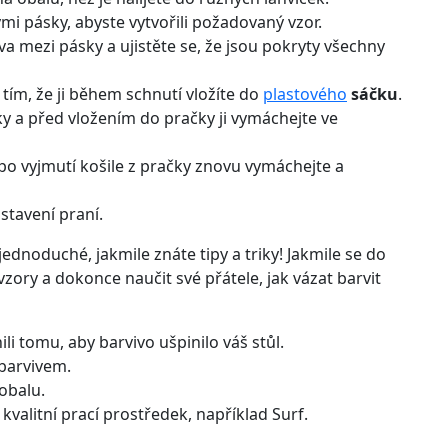
kými pásky, abyste vytvořili požadovaný vzor.
va mezi pásky a ujistěte se, že jsou pokryty všechny
 tím, že ji během schnutí vložíte do
plastového
sáčku
.
ky a před vložením do pračky ji vymáchejte ve
 po vyjmutí košile z pračky znovu vymáchejte a
stavení praní.
ednoduché, jakmile znáte tipy a triky! Jakmile se do
vzory a dokonce naučit své přátele, jak vázat barvit
li tomu, aby barvivo ušpinilo váš stůl.
 barvivem.
obalu.
valitní prací prostředek, například Surf.