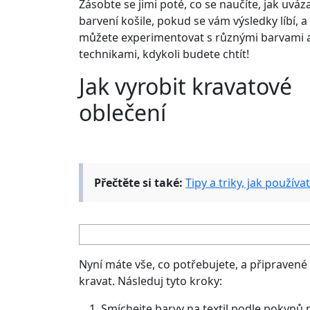
Zásobte se jimi poté, co se naučíte, jak uváz
barvení košile, pokud se vám výsledky líbí, a
můžete experimentovat s různými barvami 
technikami, kdykoli budete chtít!
Jak vyrobit kravatové
oblečení
Přečtěte si také:
Tipy a triky, jak používa
Nyní máte vše, co potřebujete, a připravené 
kravat. Následuj tyto kroky:
Smíchejte barvy na textil podle pokynů n