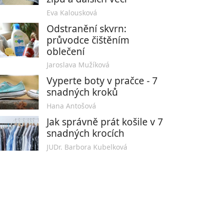
Eva Kalousková
Odstranění skvrn:
průvodce čištěním
oblečení
Jaroslava Mužíková
Vyperte boty v pračce - 7
snadných kroků
Hana Antošová
Jak správně prát košile v 7
snadných krocích
JUDr. Barbora Kubelková