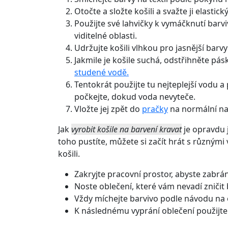
Otočte a složte košili a svažte ji elastic
Použijte své lahvičky k vymáčknutí barvi
viditelné oblasti.
Udržujte košili vlhkou pro jasnější barvy
Jakmile je košile suchá, odstřihněte pás
studené vodě.
Tentokrát použijte tu nejteplejší vodu a
počkejte, dokud voda nevyteče.
Vložte jej zpět do
pračky
na normální na
Jak
vyrobit košile na barvení kravat
je opravdu j
toho pustíte, můžete si začít hrát s různými 
košili.
Zakryjte pracovní prostor, abyste zabráni
Noste oblečení, které vám nevadí zničit
Vždy míchejte barvivo podle návodu na 
K následnému vyprání oblečení použijte k