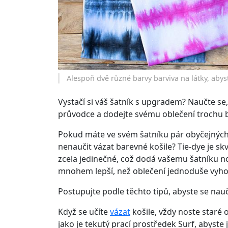
Alespoň dvě různé barvy barviva na látky, abyst
Vystačí si váš šatník s upgradem? Naučte se
průvodce a dodejte svému oblečení trochu b
Pokud máte ve svém šatníku pár obyčejných o
nenaučit vázat barevné košile? Tie-dye je skv
zcela jedinečné, což dodá vašemu šatníku nov
mnohem lepší, než oblečení jednoduše vyho
Postupujte podle těchto tipů, abyste se naučil
Když se učíte
vázat
košile, vždy noste staré o
jako je
tekutý prací prostředek Surf
, abyste