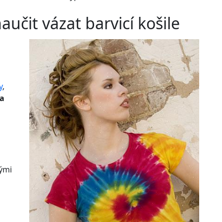
naučit vázat barvicí košile
y
,
na
hými