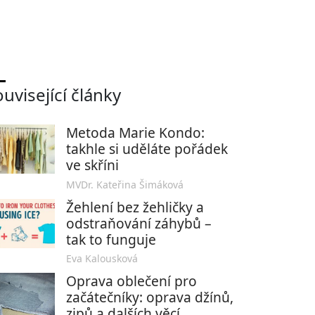
uvisející články
Metoda Marie Kondo:
takhle si uděláte pořádek
ve skříni
MVDr. Kateřina Šimáková
Žehlení bez žehličky a
odstraňování záhybů –
tak to funguje
Eva Kalousková
Oprava oblečení pro
začátečníky: oprava džínů,
zipů a dalších věcí