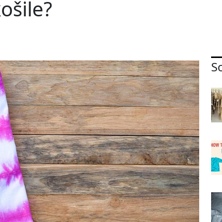
ošile?
So