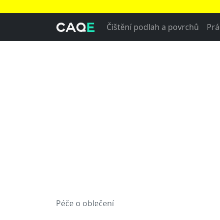
Čištění podlah a povrchů
Prá
Péče o oblečení