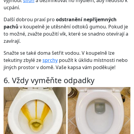
vyjmout
sifon
a dezinfikovat ho mýdlem, aby nedošlo k
ucpání.
Další dobrou praxí pro
odstranění nepříjemných
pachů
v koupelně je utěsnění odtoků gumou. Pokud je
to možné, zvažte použití vík, které se snadno otevírají a
zavírají.
Snažte se také doma šetřit vodou. V koupelně lze
tekutiny zbylé ze
sprchy
použít k úklidu místnosti nebo
jiných prostor v domě. Vaše kapsa vám poděkuje!
6. Vždy vyměňte odpadky