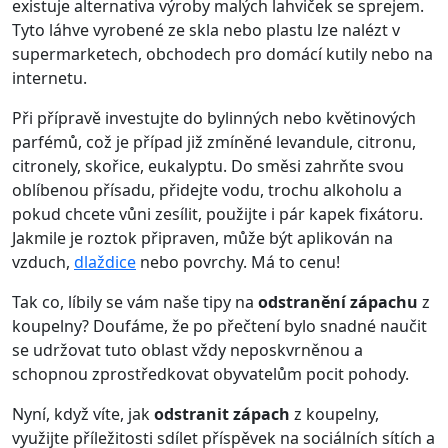
existuje alternativa výroby malých lahviček se sprejem.
Tyto láhve vyrobené ze skla nebo plastu lze nalézt v
supermarketech, obchodech pro domácí kutily nebo na
internetu.
Při přípravě investujte do bylinných nebo květinových
parfémů, což je případ již zmíněné levandule, citronu,
citronely, skořice, eukalyptu. Do směsi zahrňte svou
oblíbenou přísadu, přidejte vodu, trochu alkoholu a
pokud chcete vůni zesílit, použijte i pár kapek fixátoru.
Jakmile je roztok připraven, může být aplikován na
vzduch,
dlaždice
nebo povrchy. Má to cenu!
Tak co, líbily se vám naše tipy na
odstranění zápachu
z
koupelny? Doufáme, že po přečtení bylo snadné naučit
se udržovat tuto oblast vždy neposkvrněnou a
schopnou zprostředkovat obyvatelům pocit pohody.
Nyní, když víte, jak
odstranit zápach
z koupelny,
využijte příležitosti sdílet příspěvek na sociálních sítích a