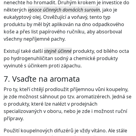
nenechte ho hromadit. Druhým krokem je investice do
některých
vysoce účinných domácích surovin
, jako je
eukalyptový olej. Osvěžující a voňavý, tento typ
produktu by měl být aplikován na dno odpadkového
koše a přes list papírového ručníku, aby absorboval
všechny nepříjemné pachy.
Existují také další
stejně účinné
produkty, od bílého octa
po hydrogenuhličitan sodný a chemické produkty
vyvinuté s účinkem proti zápachu.
7. Vsaďte na aromata
Pro ty, kteří chtějí prodloužit příjemnou vůni koupelny,
je zde možnost sáhnout po tzv. aromatizérech. Jedná se
o produkty, které lze nalézt v prodejnách
specializovaných v oboru, nebo je zde i možnost ruční
přípravy.
Použití koupelnových difuzérů je vždy vítáno. Ale stále