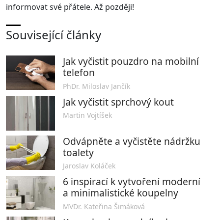
informovat své přátele. Až později!
Související články
Jak vyčistit pouzdro na mobilní
telefon
PhDr. Miloslav Jančík
Jak vyčistit sprchový kout
Martin Vojtíšek
Odvápněte a vyčistěte nádržku
toalety
Jaroslav Koláček
6 inspirací k vytvoření moderní
a minimalistické koupelny
MVDr. Kateřina Šimáková