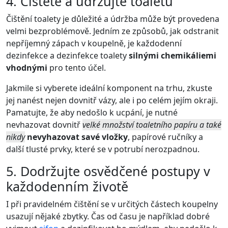
4. Čistěte a udržujte toaletu
Čištění toalety je důležité a údržba může být provedena
velmi bezproblémově. Jedním ze způsobů, jak odstranit
nepříjemný zápach v koupelně, je každodenní
dezinfekce a dezinfekce toalety
silnými chemikáliemi
vhodnými
pro tento účel.
Jakmile si vyberete ideální komponent na trhu, zkuste
jej nanést nejen dovnitř vázy, ale i po celém jejím okraji.
Pamatujte, že aby nedošlo k ucpání, je nutné
nevhazovat dovnitř
velké množství toaletního papíru a také
nikdy
nevyhazovat savé vložky
, papírové ručníky a
další tlusté prvky, které se v potrubí nerozpadnou.
5. Dodržujte osvědčené postupy v
každodenním životě
I při pravidelném čištění se v určitých částech koupelny
usazují nějaké zbytky. Čas od času je například dobré