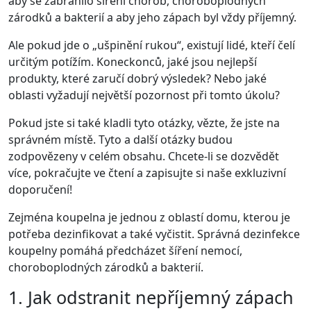
aby se zabránilo šíření chorob, choroboplodných
zárodků a bakterií a aby jeho zápach byl vždy příjemný.
Ale pokud jde o „ušpinění rukou“, existují lidé, kteří čelí
určitým potížím. Koneckonců, jaké jsou nejlepší
produkty, které zaručí dobrý výsledek? Nebo jaké
oblasti vyžadují největší pozornost při tomto úkolu?
Pokud jste si také kladli tyto otázky, vězte, že jste na
správném místě. Tyto a další otázky budou
zodpovězeny v celém obsahu. Chcete-li se dozvědět
více, pokračujte ve čtení a zapisujte si naše exkluzivní
doporučení!
Zejména koupelna je jednou z oblastí domu, kterou je
potřeba dezinfikovat a také vyčistit. Správná dezinfekce
koupelny pomáhá předcházet šíření nemocí,
choroboplodných zárodků a bakterií.
1. Jak odstranit nepříjemný zápach