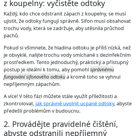
z koupelny: vyčistěte odtoky
Každý, kdo chce odstranit zápach z koupelny, se musí
ujistit, že odtoky fungují správně. Sifon musí obsahovat
trochu vody, která se zadržuje, aby utěsnila průchod
pachů.
Pokud si všimnete, že hladina odtoku je příliš nízká, než
je obvyklé, nalijte trochu vody smíchané s dezinfekčním
prostředkem. Tento jednoduchý, praktický a přístupný
postup je ideální k tomu, aby pomohl
správnému
fungování sifonového odtoku
a kromě toho se vyhnul
nepříjemným zápachům.
A více! V této fázi můžete stále využít příležitosti a
zkontrolovat,
jak správně uvolnit ucpané odtoky
, abyste
předešli problémům v budoucnu.
2. Provádějte pravidelné čištění,
abyste odstranili nepříjemný