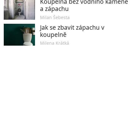
Koupelna bez vodního kamene
a zápachu
Milan Šebesta
Jak se zbavit zápachu v
koupelně
Milena Krátká