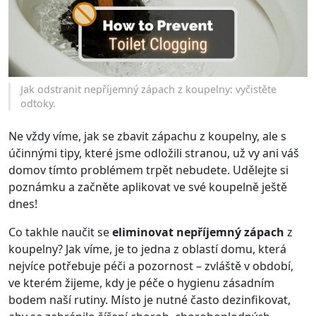
Jak odstranit nepříjemný zápach z koupelny: vyčistěte
odtoky.
Ne vždy víme, jak se zbavit zápachu z koupelny, ale s
účinnými tipy, které jsme odložili stranou, už vy ani váš
domov tímto problémem trpět nebudete. Udělejte si
poznámku a začněte aplikovat ve své koupelně ještě
dnes!
Co takhle naučit se
eliminovat nepříjemný zápach
z
koupelny? Jak víme, je to jedna z oblastí domu, která
nejvíce potřebuje péči a pozornost – zvláště v období,
ve kterém žijeme, kdy je péče o hygienu zásadním
bodem naší rutiny. Místo je nutné často dezinfikovat,