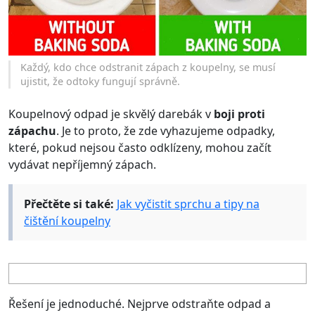
Každý, kdo chce odstranit zápach z koupelny, se musí
ujistit, že odtoky fungují správně.
Koupelnový odpad je skvělý darebák v
boji proti
zápachu
. Je to proto, že zde vyhazujeme odpadky,
které, pokud nejsou často odklízeny, mohou začít
vydávat nepříjemný zápach.
Přečtěte si také:
Jak vyčistit sprchu a tipy na
čištění koupelny
Řešení je jednoduché. Nejprve odstraňte odpad a